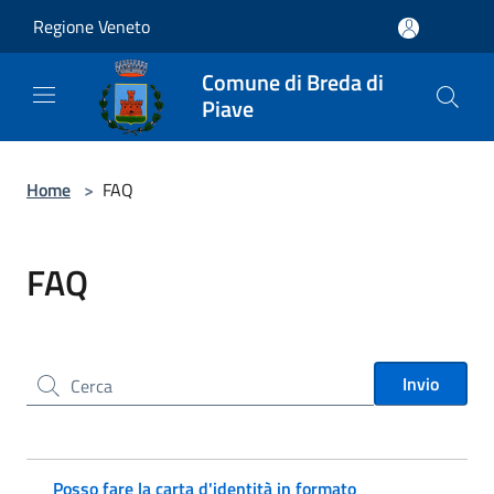
Salta al contenuto principale
Regione Veneto
Comune di Breda di
Piave
Home
>
FAQ
FAQ
Cerca nel sito
Invio
Posso fare la carta d'identità in formato