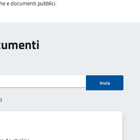
che e documenti pubblici.
ocumenti
Invia
o