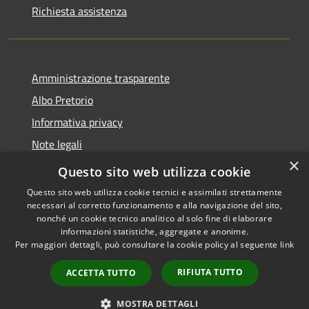
Richiesta assistenza
Amministrazione trasparente
Albo Pretorio
Informativa privacy
Note legali
×
Dichiarazione di accessibilità
Questo sito web utilizza cookie
Questo sito web utilizza cookie tecnici e assimilati strettamente
necessari al corretto funzionamento e alla navigazione del sito,
nonché un cookie tecnico analitico al solo fine di elaborare
informazioni statistiche, aggregate e anonime.
RSS
Copyright © 2026 • Comune di
Per maggiori dettagli, può consultare la cookie policy al seguente
link
Accessibilità
Breda di Piave • Powered by
Privacy
Municipium
Accesso
•
RIFIUTA TUTTO
ACCETTA TUTTO
Cookie
redazione
Mappa del sito
MOSTRA DETTAGLI