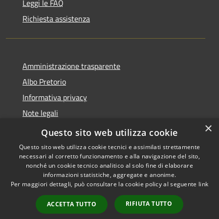
Leggi le FAQ
Richiesta assistenza
Amministrazione trasparente
Albo Pretorio
Informativa privacy
Note legali
×
Dichiarazione di accessibilità
Questo sito web utilizza cookie
Questo sito web utilizza cookie tecnici e assimilati strettamente
necessari al corretto funzionamento e alla navigazione del sito,
nonché un cookie tecnico analitico al solo fine di elaborare
informazioni statistiche, aggregate e anonime.
RSS
Copyright © 2026 • Comune di
Per maggiori dettagli, può consultare la cookie policy al seguente
link
Accessibilità
Breda di Piave • Powered by
Privacy
Municipium
Accesso
•
RIFIUTA TUTTO
ACCETTA TUTTO
Cookie
redazione